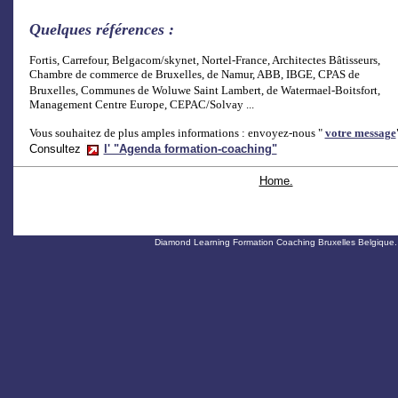
Quelques références :
Fortis, Carrefour, Belgacom/skynet, Nortel-France, Architectes Bâtisseurs,
Chambre de commerce de Bruxelles, de Namur, ABB, IBGE, CPAS de
Bruxelles, Communes de Woluwe Saint Lambert, de Watermael-Boitsfort,
Management Centre Europe, CEPAC/Solvay ...
Vous souhaitez de plus amples informations : envoyez-nous "
votre message
Consultez
l' "Agenda formation-coaching"
Home.
Diamond Learning Formation Coaching Bruxelles Belgique.